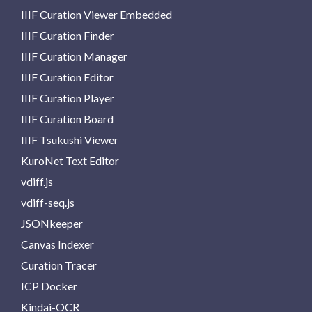
IIIF Curation Viewer Embedded
IIIF Curation Finder
IIIF Curation Manager
IIIF Curation Editor
IIIF Curation Player
IIIF Curation Board
IIIF Tsukushi Viewer
KuroNet Text Editor
vdiff.js
vdiff-seq.js
JSONkeeper
Canvas Indexer
Curation Tracer
ICP Docker
Kindai-OCR