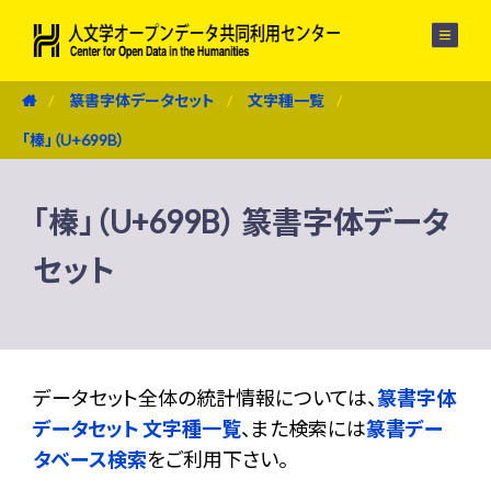
メニュー
篆書字体データセット
文字種一覧
「榛」（U+699B）
「榛」（U+699B） 篆書字体データ
セット
データセット全体の統計情報については、
篆書字体
データセット 文字種一覧
、また検索には
篆書デー
タベース検索
をご利用下さい。