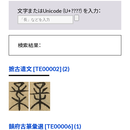
文字またはUnicode（U+????）を入力：
検索結果：
摭古遺文 [TE00002] (2)
韻府古篆彙選 [TE00006] (1)