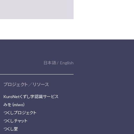
日本語
English
プロジェクト／リソース
KuroNetくずし字認識サービス
みを（miwo）
つくしプロジェクト
つくしチャット
つくし堂