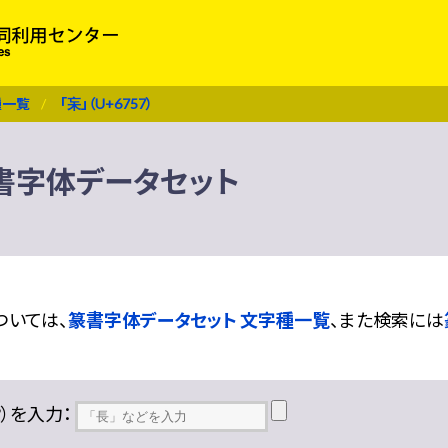
種一覧
「杗」（U+6757）
 篆書字体データセット
ついては、
篆書字体データセット 文字種一覧
、また検索には
??）を入力：