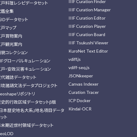
IIIF Curation Finder
江戸料理レシピデータセット
IIIF Curation Manager
武鑑全集
IIIF Curation Editor
藩IDデータセット
IIIF Curation Player
江戸マップ
IIIF Curation Board
江戸買物案内
IIIF Tsukushi Viewer
江戸観光案内
KuroNet Text Editor
顔貌コレクション
vdiff.js
IIFグローバルキュレーション
vdiff-seq.js
江戸・安政災害キュレーション
JSONkeeper
近代雑誌データセット
Canvas Indexer
日琉諸語文法データプロジェクト
Curation Tracer
eoshapeリポジトリ
ICP Docker
歴史的行政区域データセットβ版
Kindai-OCR
『日本歴史地名大系』地名項目データ
セット
幕末期近世村領域データセット
eoLOD