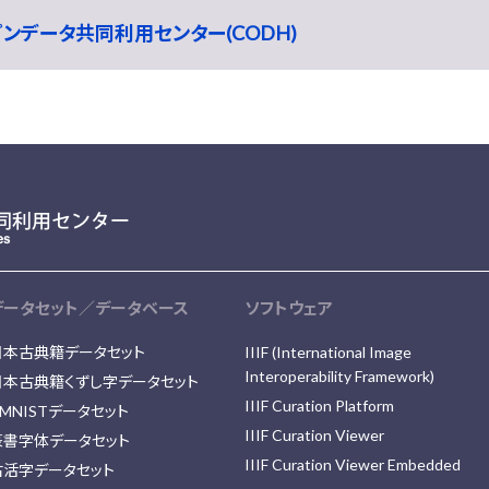
ープンデータ共同利用センター(CODH)
データセット／データベース
ソフトウェア
日本古典籍データセット
IIIF (International Image
Interoperability Framework)
日本古典籍くずし字データセット
IIIF Curation Platform
MNISTデータセット
IIIF Curation Viewer
篆書字体データセット
IIIF Curation Viewer Embedded
古活字データセット