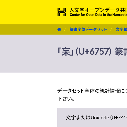
篆書字体データセット
文字
「杗」（U+6757）
データセット全体の統計情報に
下さい。
文字またはUnicode（U+??