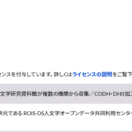
ンスを付与しています。 詳しくは
ライセンスの説明
をご覧下
学研究資料館が複数の機関から収集／CODH・DHII加工） doi:
である ROIS-DS人文学オープンデータ共同利用センター