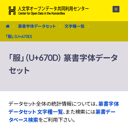
メニュー
篆書字体データセット
文字種一覧
「服」（U+670D）
「服」（U+670D） 篆書字体データ
セット
データセット全体の統計情報については、
篆書字体
データセット 文字種一覧
、また検索には
篆書デー
タベース検索
をご利用下さい。