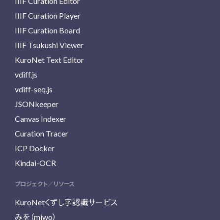
IIIF Curation Editor
IIIF Curation Player
IIIF Curation Board
IIIF Tsukushi Viewer
KuroNet Text Editor
vdiff.js
vdiff-seq.js
JSONkeeper
Canvas Indexer
Curation Tracer
ICP Docker
Kindai-OCR
プロジェクト／リソース
KuroNetくずし字認識サービス
みを（miwo）