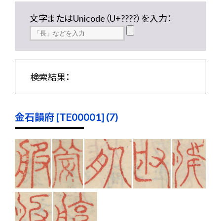
文字またはUnicode（U+????）を入力：
検索結果：
金石韻府 [TE00001] (7)