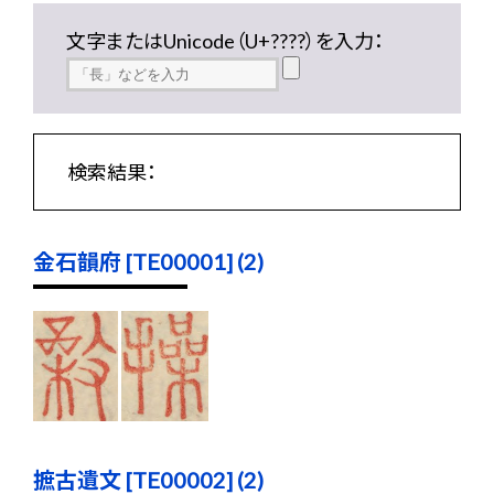
文字またはUnicode（U+????）を入力：
検索結果：
金石韻府 [TE00001] (2)
摭古遺文 [TE00002] (2)