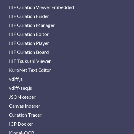
IIIF Curation Viewer Embedded
IIIF Curation Finder
IIIF Curation Manager
IIIF Curation Editor
IIIF Curation Player
IIIF Curation Board
IIIF Tsukushi Viewer
KuroNet Text Editor
vdiff.js
vdiff-seq.js
JSONkeeper
Canvas Indexer
Curation Tracer
ICP Docker
Kindai-OCR