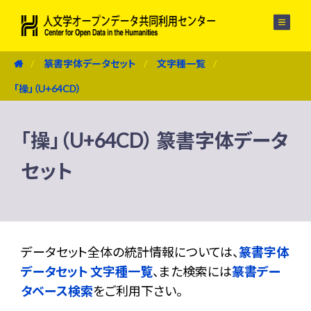
メニュー
篆書字体データセット
文字種一覧
「操」（U+64CD）
「操」（U+64CD） 篆書字体データ
セット
データセット全体の統計情報については、
篆書字体
データセット 文字種一覧
、また検索には
篆書デー
タベース検索
をご利用下さい。