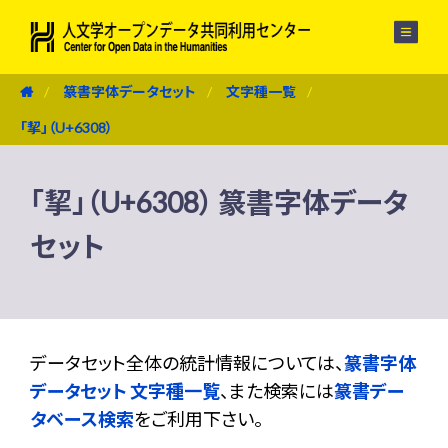
メニュー
篆書字体データセット
文字種一覧
「挈」（U+6308）
「挈」（U+6308） 篆書字体データ
セット
データセット全体の統計情報については、
篆書字体
データセット 文字種一覧
、また検索には
篆書デー
タベース検索
をご利用下さい。