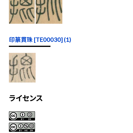
印篆貫珠 [TE00030] (1)
ライセンス