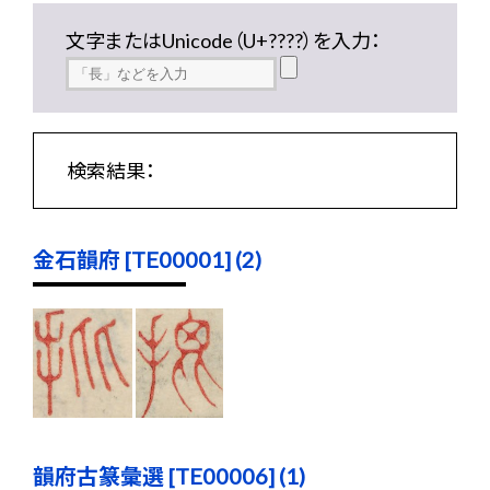
文字またはUnicode（U+????）を入力：
検索結果：
金石韻府 [TE00001] (2)
韻府古篆彙選 [TE00006] (1)