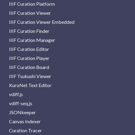
IIIF Curation Platform
IIIF Curation Viewer
IIIF Curation Viewer Embedded
IIIF Curation Finder
IIIF Curation Manager
IIIF Curation Editor
IIIF Curation Player
IIIF Curation Board
IIIF Tsukushi Viewer
KuroNet Text Editor
vdiff.js
vdiff-seq.js
JSONkeeper
Canvas Indexer
Curation Tracer