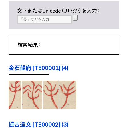
文字またはUnicode（U+????）を入力：
検索結果：
金石韻府 [TE00001] (4)
摭古遺文 [TE00002] (3)