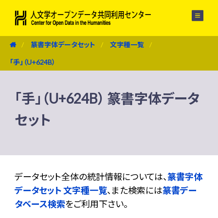
メニュー
篆書字体データセット
文字種一覧
「手」（U+624B）
「手」（U+624B） 篆書字体データ
セット
データセット全体の統計情報については、
篆書字体
データセット 文字種一覧
、また検索には
篆書デー
タベース検索
をご利用下さい。