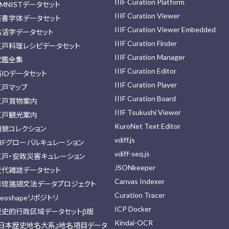
IIIF Curation Platform
MNISTデータセット
IIIF Curation Viewer
篆書字体データセット
IIIF Curation Viewer Embedded
古活字データセット
IIIF Curation Finder
江戸料理レシピデータセット
IIIF Curation Manager
武鑑全集
IIIF Curation Editor
藩IDデータセット
IIIF Curation Player
江戸マップ
IIIF Curation Board
江戸買物案内
IIIF Tsukushi Viewer
江戸観光案内
KuroNet Text Editor
顔貌コレクション
vdiff.js
IIFグローバルキュレーション
vdiff-seq.js
江戸・安政災害キュレーション
JSONkeeper
近代雑誌データセット
Canvas Indexer
日琉諸語文法データプロジェクト
Curation Tracer
eoshapeリポジトリ
ICP Docker
歴史的行政区域データセットβ版
Kindai-OCR
『日本歴史地名大系』地名項目データ