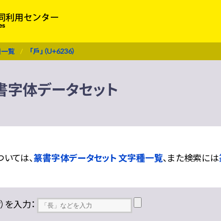
種一覧
「戶」（U+6236）
 篆書字体データセット
ついては、
篆書字体データセット 文字種一覧
、また検索には
??）を入力：