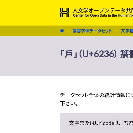
篆書字体データセット
文字
「戶」（U+6236）
データセット全体の統計情報に
下さい。
文字またはUnicode（U+??