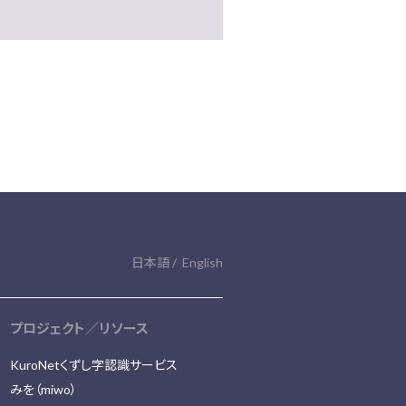
日本語
English
プロジェクト／リソース
KuroNetくずし字認識サービス
みを（miwo）