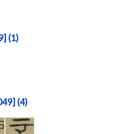
 (1)
9] (4)