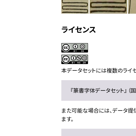
ライセンス
本データセットには複数のライセ
『篆書字体データセット』 （国文
また可能な場合には、データ提供元
ます。