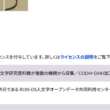
ンスを付与しています。 詳しくは
ライセンスの説明
をご覧下
学研究資料館が複数の機関から収集／CODH・DHII加工） doi:
である ROIS-DS人文学オープンデータ共同利用センター