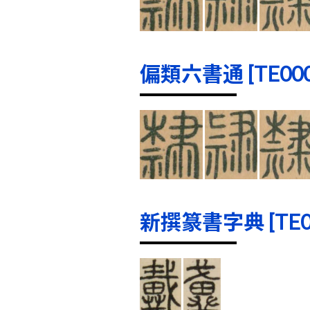
偏類六書通 [TE0002
新撰篆書字典 [TE000