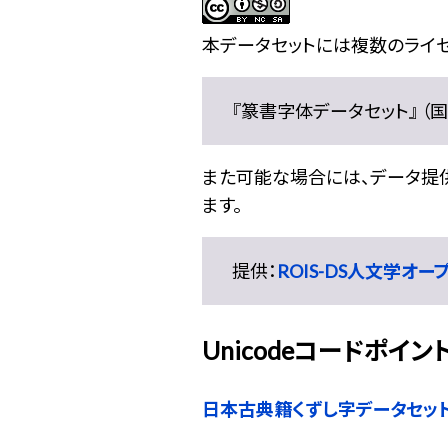
本データセットには複数のライセ
『篆書字体データセット』 （国文
また可能な場合には、データ提供元
ます。
提供：
ROIS-DS人文学オ
Unicodeコードポイン
日本古典籍くずし字データセッ