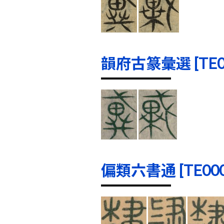
韻府古篆彙選 [TE000
偏類六書通 [TE0001