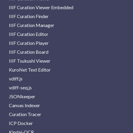
IIIF Curation Viewer Embedded
IIIF Curation Finder
IIIF Curation Manager
IIIF Curation Editor
IIIF Curation Player
IIIF Curation Board
IIIF Tsukushi Viewer
KuroNet Text Editor
vdiff.js
vdiff-seq.js
JSONkeeper
Canvas Indexer
Curation Tracer
ICP Docker
Kindai-OCR