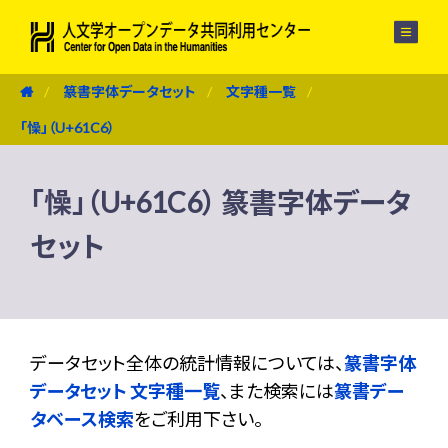
メニュー
篆書字体データセット
文字種一覧
「懆」（U+61C6）
「懆」（U+61C6） 篆書字体データ
セット
データセット全体の統計情報については、
篆書字体
データセット 文字種一覧
、また検索には
篆書デー
タベース検索
をご利用下さい。