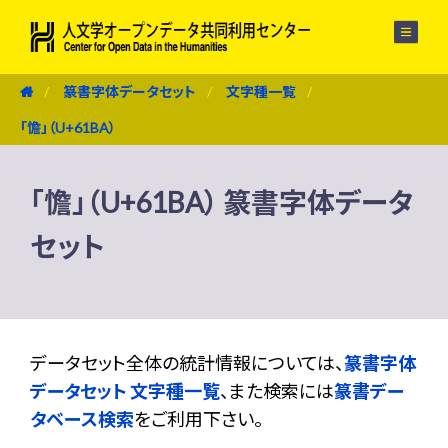
メニュー
篆書字体データセット
文字種一覧
「憺」（U+61BA）
「憺」（U+61BA） 篆書字体データ
セット
データセット全体の統計情報については、
篆書字体
データセット 文字種一覧
、また検索には
篆書デー
タベース検索
をご利用下さい。