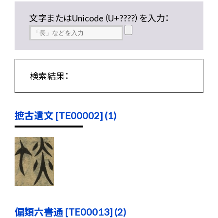
文字またはUnicode（U+????）を入力：
検索結果：
摭古遺文 [TE00002] (1)
偏類六書通 [TE00013] (2)