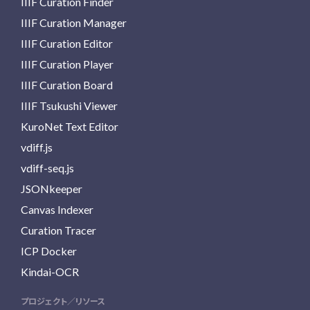
IIIF Curation Finder
IIIF Curation Manager
IIIF Curation Editor
IIIF Curation Player
IIIF Curation Board
IIIF Tsukushi Viewer
KuroNet Text Editor
vdiff.js
vdiff-seq.js
JSONkeeper
Canvas Indexer
Curation Tracer
ICP Docker
Kindai-OCR
プロジェクト／リソース