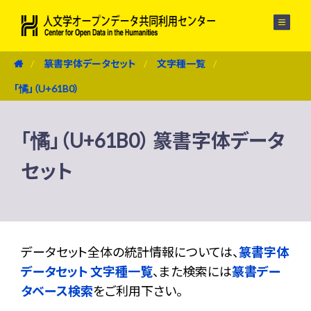
メニュー
篆書字体データセット
文字種一覧
「憰」（U+61B0）
「憰」（U+61B0） 篆書字体データ
セット
データセット全体の統計情報については、
篆書字体
データセット 文字種一覧
、また検索には
篆書デー
タベース検索
をご利用下さい。