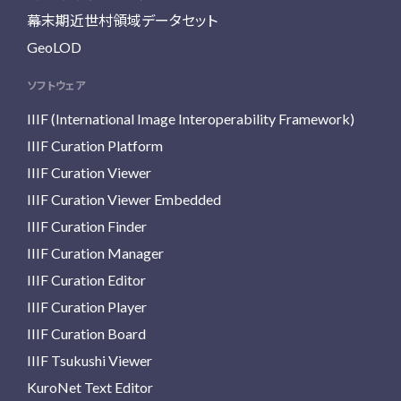
幕末期近世村領域データセット
GeoLOD
ソフトウェア
IIIF (International Image Interoperability Framework)
IIIF Curation Platform
IIIF Curation Viewer
IIIF Curation Viewer Embedded
IIIF Curation Finder
IIIF Curation Manager
IIIF Curation Editor
IIIF Curation Player
IIIF Curation Board
IIIF Tsukushi Viewer
KuroNet Text Editor