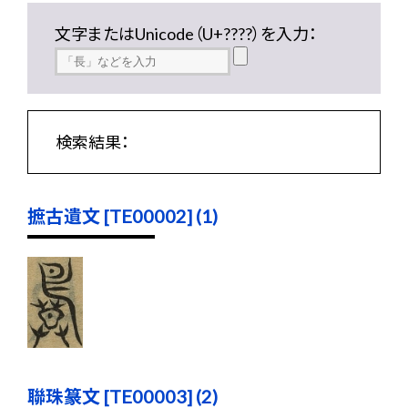
文字またはUnicode（U+????）を入力：
検索結果：
摭古遺文 [TE00002] (1)
聯珠篆文 [TE00003] (2)