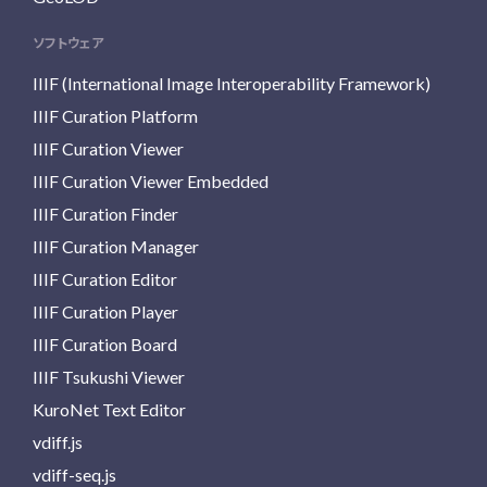
ソフトウェア
IIIF (International Image Interoperability Framework)
IIIF Curation Platform
IIIF Curation Viewer
IIIF Curation Viewer Embedded
IIIF Curation Finder
IIIF Curation Manager
IIIF Curation Editor
IIIF Curation Player
IIIF Curation Board
IIIF Tsukushi Viewer
KuroNet Text Editor
vdiff.js
vdiff-seq.js