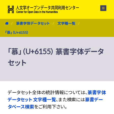
メニュー
篆書字体データセット
文字種一覧
「慕」（U+6155）
「慕」（U+6155） 篆書字体データ
セット
データセット全体の統計情報については、
篆書字体
データセット 文字種一覧
、また検索には
篆書デー
タベース検索
をご利用下さい。