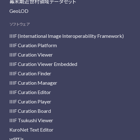
幕末期近世村領域データセット
GeoLOD
ソフトウェア
IIIF (International Image Interoperability Framework)
IIIF Curation Platform
IIIF Curation Viewer
IIIF Curation Viewer Embedded
IIIF Curation Finder
IIIF Curation Manager
IIIF Curation Editor
IIIF Curation Player
IIIF Curation Board
IIIF Tsukushi Viewer
KuroNet Text Editor
vdiff.js