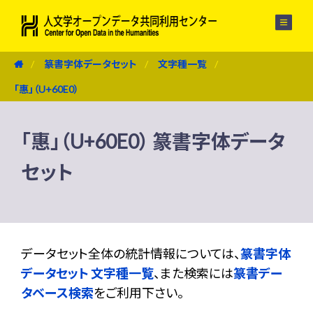
メニュー
篆書字体データセット
文字種一覧
「惠」（U+60E0）
「惠」（U+60E0） 篆書字体データ
セット
データセット全体の統計情報については、
篆書字体
データセット 文字種一覧
、また検索には
篆書デー
タベース検索
をご利用下さい。