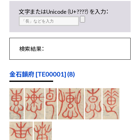
文字またはUnicode（U+????）を入力：
検索結果：
金石韻府 [TE00001] (8)