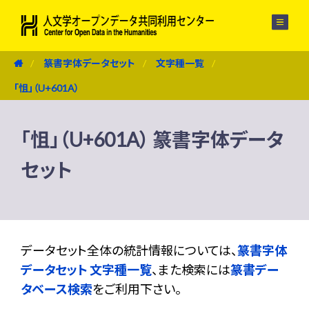
メニュー
篆書字体データセット
文字種一覧
「怚」（U+601A）
「怚」（U+601A） 篆書字体データ
セット
データセット全体の統計情報については、
篆書字体
データセット 文字種一覧
、また検索には
篆書デー
タベース検索
をご利用下さい。