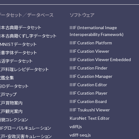
データセット／データベース
ソフトウェア
日本古典籍データセット
IIIF (International Image
Interoperability Framework)
日本古典籍くずし字データセット
IIIF Curation Platform
MNISTデータセット
IIIF Curation Viewer
篆書字体データセット
IIIF Curation Viewer Embedded
古活字データセット
IIIF Curation Finder
江戸料理レシピデータセット
IIIF Curation Manager
武鑑全集
IIIF Curation Editor
藩IDデータセット
IIIF Curation Player
江戸マップ
IIIF Curation Board
江戸買物案内
IIIF Tsukushi Viewer
江戸観光案内
KuroNet Text Editor
顔貌コレクション
vdiff.js
IIFグローバルキュレーション
vdiff-seq.js
江戸・安政災害キュレーション