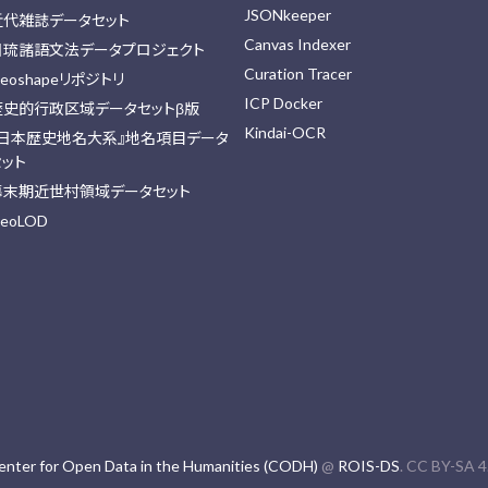
JSONkeeper
近代雑誌データセット
Canvas Indexer
日琉諸語文法データプロジェクト
Curation Tracer
eoshapeリポジトリ
ICP Docker
歴史的行政区域データセットβ版
Kindai-OCR
『日本歴史地名大系』地名項目データ
セット
幕末期近世村領域データセット
eoLOD
enter for Open Data in the Humanities (CODH)
@
ROIS-DS
. CC BY-SA 4.