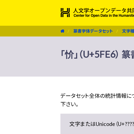
篆書字体データセット
文字
「忦」（U+5FE6）
データセット全体の統計情報に
下さい。
文字またはUnicode（U+??