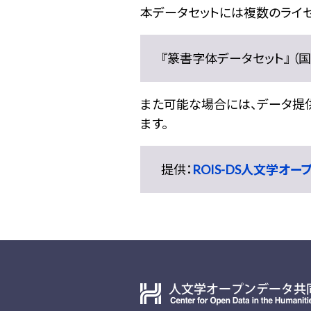
本データセットには複数のライセ
『篆書字体データセット』 （国文
また可能な場合には、データ提供元
ます。
提供：
ROIS-DS人文学オ