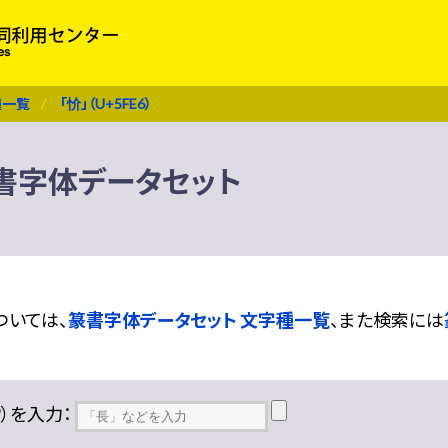
種一覧
「忦」（U+5FE6）
 篆書字体データセット
ついては、
篆書字体データセット 文字種一覧
、また検索には
??）を入力：