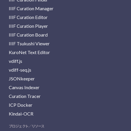
IIIF Curation Manager
IIIF Curation Editor
IIIF Curation Player
IIIF Curation Board
IIIF Tsukushi Viewer
KuroNet Text Editor
vdiff.js
vdiff-seq.js
JSONkeeper
Canvas Indexer
Curation Tracer
ICP Docker
Kindai-OCR
プロジェクト／リソース