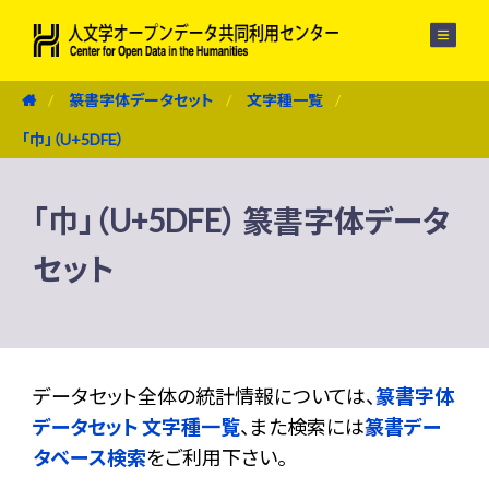
メニュー
篆書字体データセット
文字種一覧
「巾」（U+5DFE）
「巾」（U+5DFE） 篆書字体データ
セット
データセット全体の統計情報については、
篆書字体
データセット 文字種一覧
、また検索には
篆書デー
タベース検索
をご利用下さい。