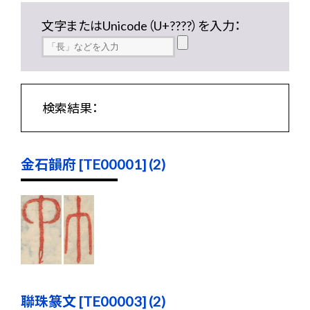
文字またはUnicode（U+????）を入力：
検索結果：
金石韻府 [TE00001] (2)
聯珠篆文 [TE00003] (2)