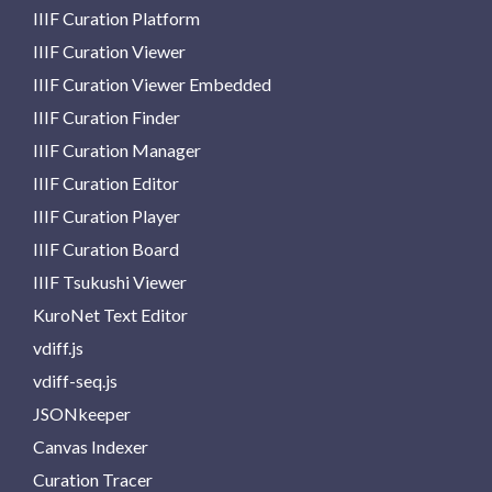
IIIF Curation Platform
IIIF Curation Viewer
IIIF Curation Viewer Embedded
IIIF Curation Finder
IIIF Curation Manager
IIIF Curation Editor
IIIF Curation Player
IIIF Curation Board
IIIF Tsukushi Viewer
KuroNet Text Editor
vdiff.js
vdiff-seq.js
JSONkeeper
Canvas Indexer
Curation Tracer