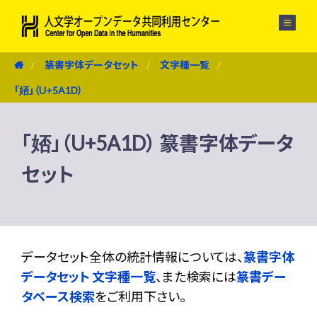
メニュー
篆書字体データセット
文字種一覧
「娝」（U+5A1D）
「娝」（U+5A1D） 篆書字体データ
セット
データセット全体の統計情報については、
篆書字体
データセット 文字種一覧
、また検索には
篆書デー
タベース検索
をご利用下さい。