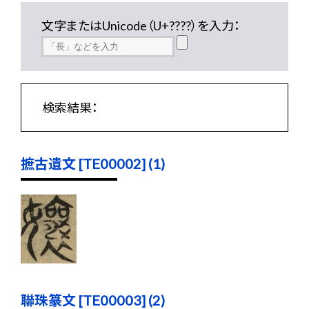
文字またはUnicode（U+????）を入力：
検索結果：
摭古遺文 [TE00002] (1)
聯珠篆文 [TE00003] (2)