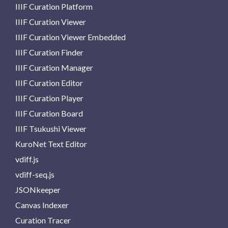
IIIF Curation Platform
IIIF Curation Viewer
IIIF Curation Viewer Embedded
IIIF Curation Finder
IIIF Curation Manager
IIIF Curation Editor
IIIF Curation Player
IIIF Curation Board
IIIF Tsukushi Viewer
KuroNet Text Editor
vdiff.js
vdiff-seq.js
JSONkeeper
Canvas Indexer
Curation Tracer