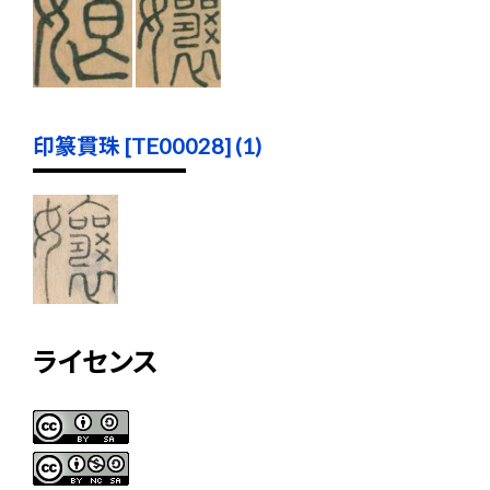
印篆貫珠 [TE00028] (1)
ライセンス