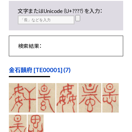
文字またはUnicode（U+????）を入力：
検索結果：
金石韻府 [TE00001] (7)