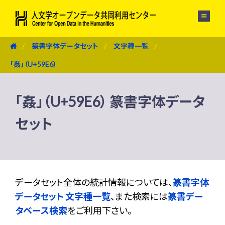
メニュー
篆書字体データセット
文字種一覧
「姦」（U+59E6）
「姦」（U+59E6） 篆書字体データ
セット
データセット全体の統計情報については、
篆書字体
データセット 文字種一覧
、また検索には
篆書デー
タベース検索
をご利用下さい。