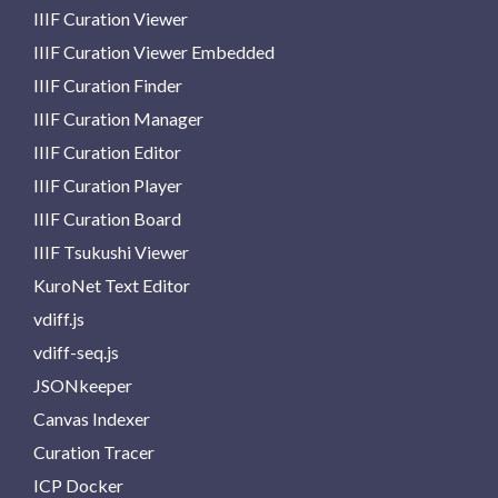
IIIF Curation Viewer
IIIF Curation Viewer Embedded
IIIF Curation Finder
IIIF Curation Manager
IIIF Curation Editor
IIIF Curation Player
IIIF Curation Board
IIIF Tsukushi Viewer
KuroNet Text Editor
vdiff.js
vdiff-seq.js
JSONkeeper
Canvas Indexer
Curation Tracer
ICP Docker