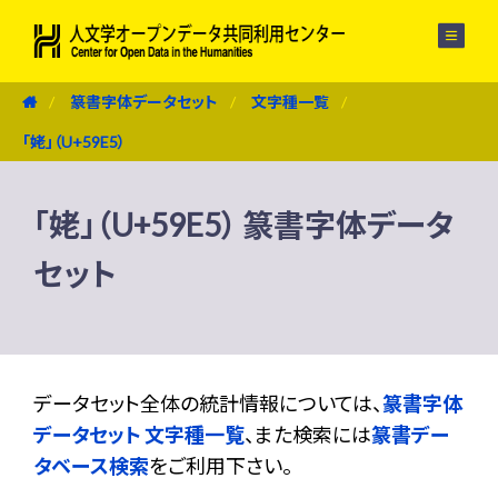
メニュー
篆書字体データセット
文字種一覧
「姥」（U+59E5）
「姥」（U+59E5） 篆書字体データ
セット
データセット全体の統計情報については、
篆書字体
データセット 文字種一覧
、また検索には
篆書デー
タベース検索
をご利用下さい。