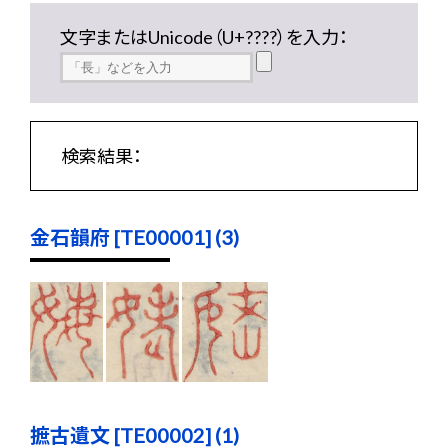
文字またはUnicode（U+????）を入力：
検索結果：
金石韻府 [TE00001] (3)
摭古遺文 [TE00002] (1)