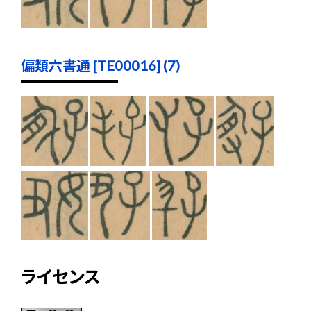
偏類六書通 [TE00016] (7)
ライセンス