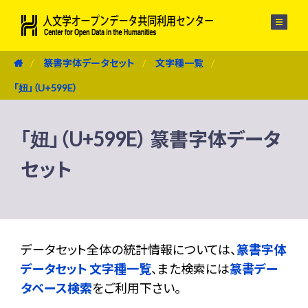
メニュー
篆書字体データセット
文字種一覧
「妞」（U+599E）
「妞」（U+599E） 篆書字体データ
セット
データセット全体の統計情報については、
篆書字体
データセット 文字種一覧
、また検索には
篆書デー
タベース検索
をご利用下さい。