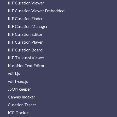
IIIF Curation Viewer
IIIF Curation Viewer Embedded
IIIF Curation Finder
IIIF Curation Manager
IIIF Curation Editor
IIIF Curation Player
IIIF Curation Board
IIIF Tsukushi Viewer
KuroNet Text Editor
vdiff.js
vdiff-seq.js
JSONkeeper
Canvas Indexer
Curation Tracer
ICP Docker