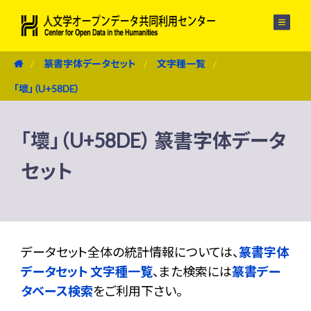
メニュー
篆書字体データセット
文字種一覧
「壞」（U+58DE）
「壞」（U+58DE） 篆書字体データ
セット
データセット全体の統計情報については、
篆書字体
データセット 文字種一覧
、また検索には
篆書デー
タベース検索
をご利用下さい。