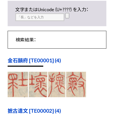
文字またはUnicode（U+????）を入力：
検索結果：
金石韻府 [TE00001] (4)
摭古遺文 [TE00002] (4)