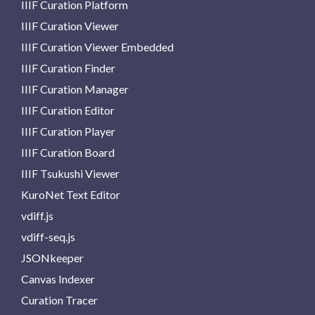
IIIF Curation Platform
IIIF Curation Viewer
IIIF Curation Viewer Embedded
IIIF Curation Finder
IIIF Curation Manager
IIIF Curation Editor
IIIF Curation Player
IIIF Curation Board
IIIF Tsukushi Viewer
KuroNet Text Editor
vdiff.js
vdiff-seq.js
JSONkeeper
Canvas Indexer
Curation Tracer