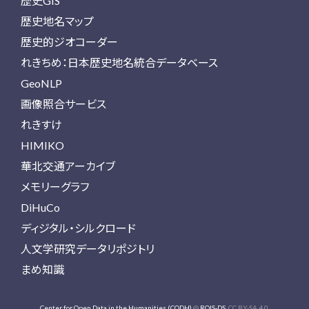
歴史GIS
歴史地名マップ
歴史的ジオコーダー
れきちめ：日本歴史地名統合データベース
GeoNLP
画像照合サービス
れきすけ
HIMIKO
華北交通アーカイブ
メモリーグラフ
DiHuCo
ディジタル・シルクロード
人文学研究データリポジトリ
まめ知識
Center for Open Data in the Humanities (CODH)
@
ROIS-DS
. CC BY-SA 4.0.