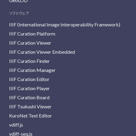
GeoLOD
ソフトウェア
IIIF (International Image Interoperability Framework)
IIIF Curation Platform
IIIF Curation Viewer
IIIF Curation Viewer Embedded
IIIF Curation Finder
IIIF Curation Manager
IIIF Curation Editor
IIIF Curation Player
IIIF Curation Board
IIIF Tsukushi Viewer
KuroNet Text Editor
vdiff.js
vdiff-seq.js