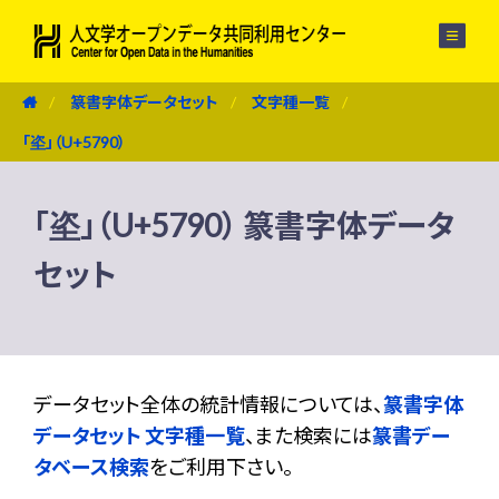
メニュー
篆書字体データセット
文字種一覧
「垐」（U+5790）
「垐」（U+5790） 篆書字体データ
セット
データセット全体の統計情報については、
篆書字体
データセット 文字種一覧
、また検索には
篆書デー
タベース検索
をご利用下さい。