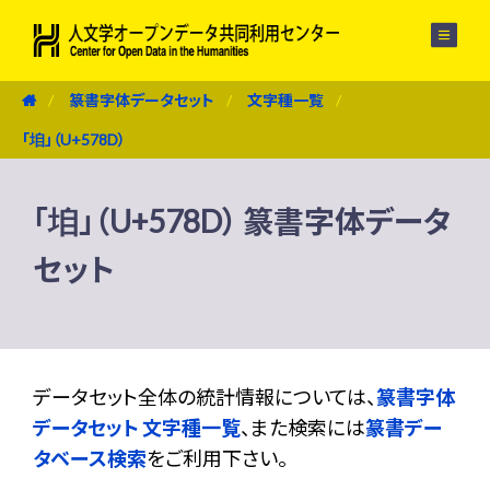
メニュー
篆書字体データセット
文字種一覧
「垍」（U+578D）
「垍」（U+578D） 篆書字体データ
セット
データセット全体の統計情報については、
篆書字体
データセット 文字種一覧
、また検索には
篆書デー
タベース検索
をご利用下さい。