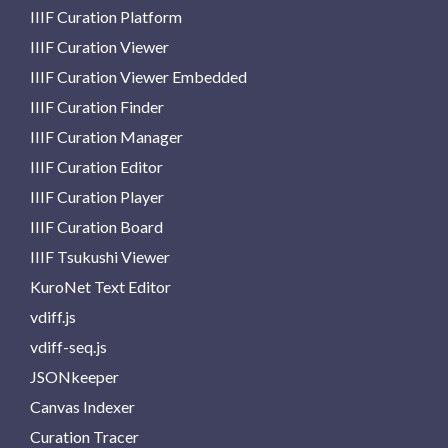
IIIF Curation Platform
IIIF Curation Viewer
IIIF Curation Viewer Embedded
IIIF Curation Finder
IIIF Curation Manager
IIIF Curation Editor
IIIF Curation Player
IIIF Curation Board
IIIF Tsukushi Viewer
KuroNet Text Editor
vdiff.js
vdiff-seq.js
JSONkeeper
Canvas Indexer
Curation Tracer