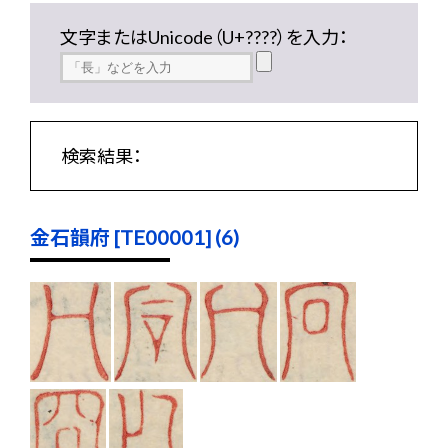
文字またはUnicode（U+????）を入力：
検索結果：
金石韻府 [TE00001] (6)