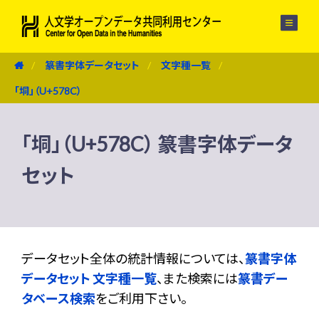
メニュー
篆書字体データセット
文字種一覧
「垌」（U+578C）
「垌」（U+578C） 篆書字体データ
セット
データセット全体の統計情報については、
篆書字体
データセット 文字種一覧
、また検索には
篆書デー
タベース検索
をご利用下さい。