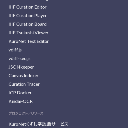
IIIF Curation Editor
IIIF Curation Player
IIIF Curation Board
IIIF Tsukushi Viewer
KuroNet Text Editor
vdiff.js
vdiff-seq.js
JSONkeeper
Canvas Indexer
Curation Tracer
ICP Docker
Kindai-OCR
プロジェクト／リソース
KuroNetくずし字認識サービス