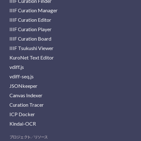
IIIF Curation Finder
IIIF Curation Manager
IIIF Curation Editor
IIIF Curation Player
IIIF Curation Board
IIIF Tsukushi Viewer
KuroNet Text Editor
vdiff.js
vdiff-seq.js
JSONkeeper
Canvas Indexer
Curation Tracer
ICP Docker
Kindai-OCR
プロジェクト／リソース