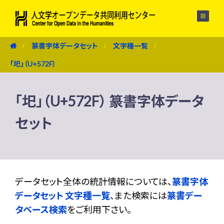
メニュー
篆書字体データセット
文字種一覧
「圯」（U+572F）
「圯」（U+572F） 篆書字体データ
セット
データセット全体の統計情報については、
篆書字体
データセット 文字種一覧
、また検索には
篆書デー
タベース検索
をご利用下さい。