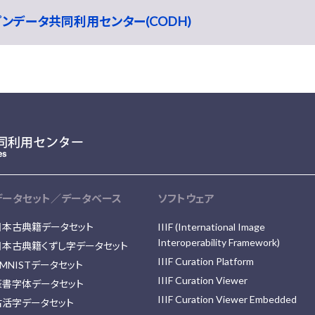
ープンデータ共同利用センター(CODH)
データセット／データベース
ソフトウェア
日本古典籍データセット
IIIF (International Image
Interoperability Framework)
日本古典籍くずし字データセット
IIIF Curation Platform
MNISTデータセット
IIIF Curation Viewer
篆書字体データセット
IIIF Curation Viewer Embedded
古活字データセット