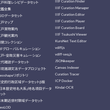
IIIF Curation Finder
江戸料理レシピデータセット
IIIF Curation Manager
武鑑全集
IIIF Curation Editor
藩IDデータセット
IIIF Curation Player
江戸マップ
IIIF Curation Board
江戸買物案内
IIIF Tsukushi Viewer
江戸観光案内
KuroNet Text Editor
顔貌コレクション
vdiff.js
IIFグローバルキュレーション
vdiff-seq.js
江戸・安政災害キュレーション
JSONkeeper
近代雑誌データセット
Canvas Indexer
日琉諸語文法データプロジェクト
Curation Tracer
eoshapeリポジトリ
ICP Docker
歴史的行政区域データセットβ版
Kindai-OCR
『日本歴史地名大系』地名項目データ
セット
幕末期近世村領域データセット
eoLOD