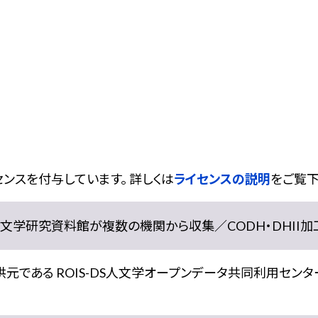
ンスを付与しています。 詳しくは
ライセンスの説明
をご覧下
学研究資料館が複数の機関から収集／CODH・DHII加工） doi:
である ROIS-DS人文学オープンデータ共同利用センター