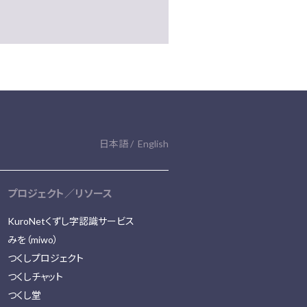
日本語
English
プロジェクト／リソース
KuroNetくずし字認識サービス
みを（miwo）
つくしプロジェクト
つくしチャット
つくし堂