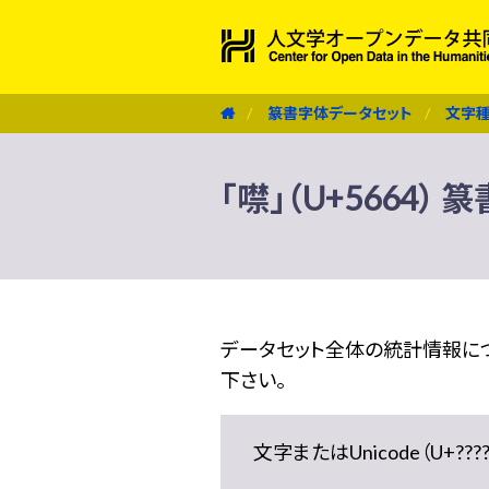
篆書字体データセット
文字
「噤」（U+5664）
データセット全体の統計情報に
下さい。
文字またはUnicode（U+??