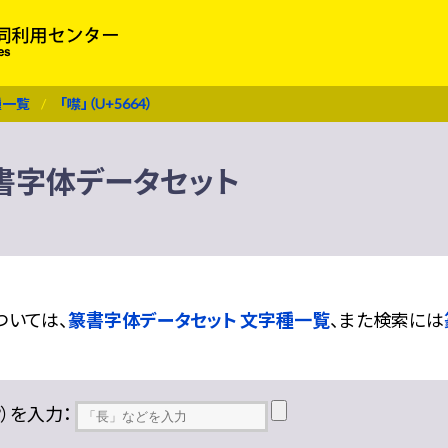
種一覧
「噤」（U+5664）
 篆書字体データセット
ついては、
篆書字体データセット 文字種一覧
、また検索には
??）を入力：