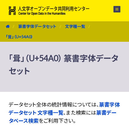
メニュー
篆書字体データセット
文字種一覧
「咠」（U+54A0）
「咠」（U+54A0） 篆書字体データ
セット
データセット全体の統計情報については、
篆書字体
データセット 文字種一覧
、また検索には
篆書デー
タベース検索
をご利用下さい。