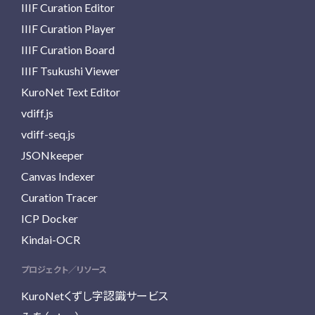
IIIF Curation Editor
IIIF Curation Player
IIIF Curation Board
IIIF Tsukushi Viewer
KuroNet Text Editor
vdiff.js
vdiff-seq.js
JSONkeeper
Canvas Indexer
Curation Tracer
ICP Docker
Kindai-OCR
プロジェクト／リソース
KuroNetくずし字認識サービス