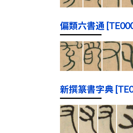
偏類六書通 [TE0001
新撰篆書字典 [TE000