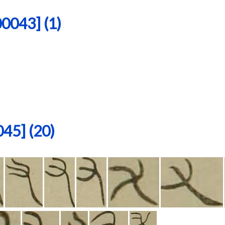
43] (1)
5] (20)