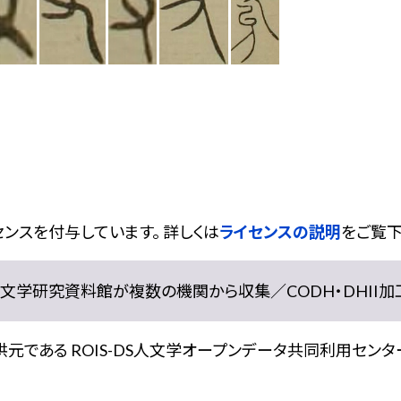
ンスを付与しています。 詳しくは
ライセンスの説明
をご覧下
学研究資料館が複数の機関から収集／CODH・DHII加工） doi:
である ROIS-DS人文学オープンデータ共同利用センター