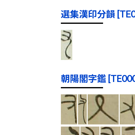
選集漢印分韻 [TE000
朝陽閣字鑑 [TE0004