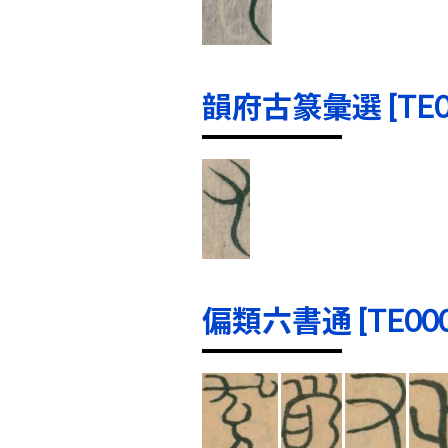
韻府古篆彙選 [TE000
偏類六書通 [TE0000