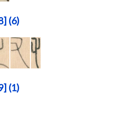
 (6)
 (1)