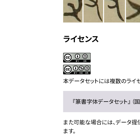
ライセンス
本データセットには複数のライセ
『篆書字体データセット』 （国文
また可能な場合には、データ提供元
ます。