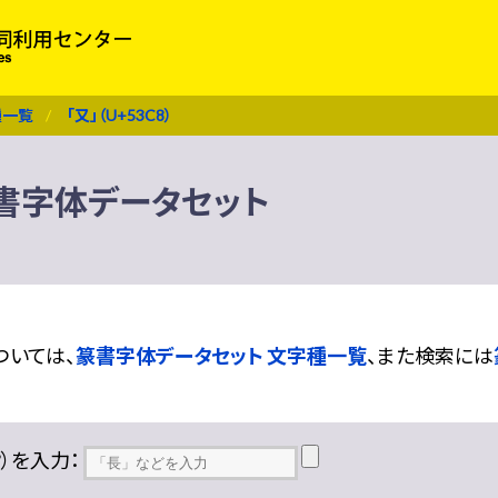
種一覧
「又」（U+53C8）
 篆書字体データセット
ついては、
篆書字体データセット 文字種一覧
、また検索には
??）を入力：