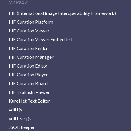
ソフトウェア
IIIF (International Image Interoperability Framework)
IIIF Curation Platform
IIIF Curation Viewer
IIIF Curation Viewer Embedded
IIIF Curation Finder
IIIF Curation Manager
IIIF Curation Editor
IIIF Curation Player
IIIF Curation Board
IIIF Tsukushi Viewer
KuroNet Text Editor
vdiff.js
vdiff-seq.js
JSONkeeper