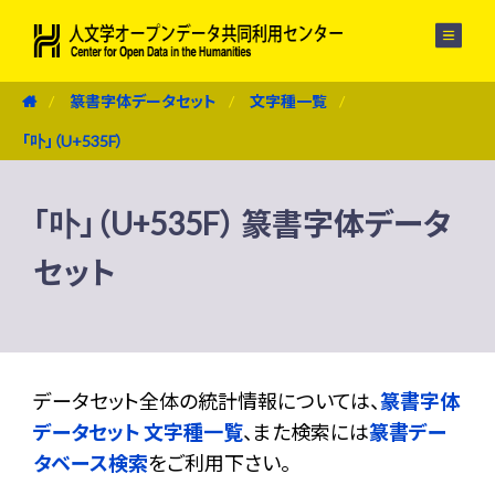
メニュー
篆書字体データセット
文字種一覧
「卟」（U+535F）
「卟」（U+535F） 篆書字体データ
セット
データセット全体の統計情報については、
篆書字体
データセット 文字種一覧
、また検索には
篆書デー
タベース検索
をご利用下さい。