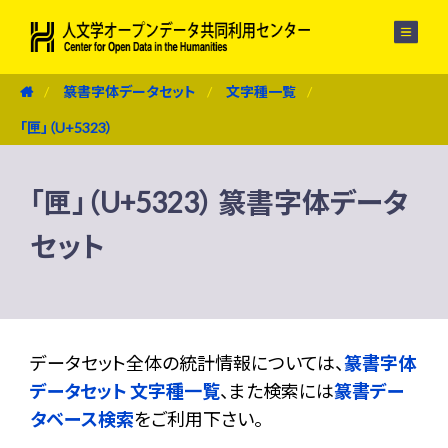
メニュー
篆書字体データセット
文字種一覧
「匣」（U+5323）
「匣」（U+5323） 篆書字体データ
セット
データセット全体の統計情報については、
篆書字体
データセット 文字種一覧
、また検索には
篆書デー
タベース検索
をご利用下さい。