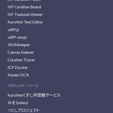
IIIF Curation Board
IIIF Tsukushi Viewer
KuroNet Text Editor
vdiff.js
vdiff-seq.js
JSONkeeper
Canvas Indexer
Curation Tracer
ICP Docker
Kindai-OCR
プロジェクト／リソース
KuroNetくずし字認識サービス
みを（miwo）
つくしプロジェクト