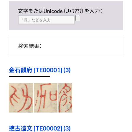
文字またはUnicode（U+????）を入力：
検索結果：
金石韻府 [TE00001] (3)
摭古遺文 [TE00002] (3)