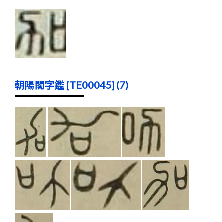
朝陽閣字鑑 [TE00045] (7)