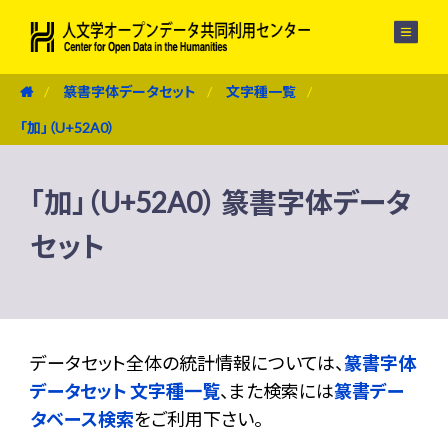
メニュー
篆書字体データセット
文字種一覧
「加」（U+52A0）
「加」（U+52A0） 篆書字体データ
セット
データセット全体の統計情報については、
篆書字体
データセット 文字種一覧
、また検索には
篆書デー
タベース検索
をご利用下さい。