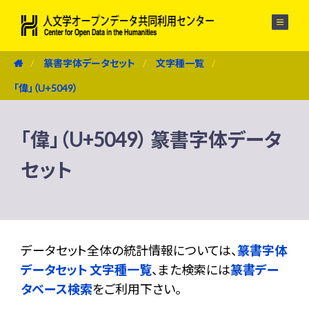
メニュー
篆書字体データセット
文字種一覧
「偉」（U+5049）
「偉」（U+5049） 篆書字体データ
セット
データセット全体の統計情報については、
篆書字体
データセット 文字種一覧
、また検索には
篆書デー
タベース検索
をご利用下さい。