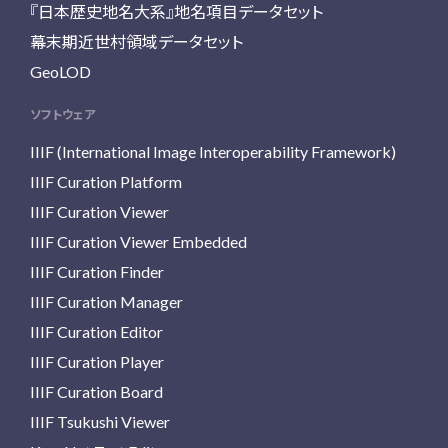
『日本歴史地名大系』地名項目データセット
幕末期近世村領域データセット
GeoLOD
ソフトウェア
IIIF (International Image Interoperability Framework)
IIIF Curation Platform
IIIF Curation Viewer
IIIF Curation Viewer Embedded
IIIF Curation Finder
IIIF Curation Manager
IIIF Curation Editor
IIIF Curation Player
IIIF Curation Board
IIIF Tsukushi Viewer