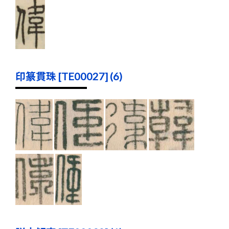
印篆貫珠 [TE00027] (6)