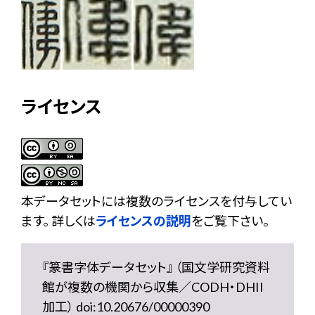
ライセンス
本データセットには複数のライセンスを付与してい
ます。 詳しくは
ライセンスの説明
をご覧下さい。
『篆書字体データセット』 （国文学研究資料
館が複数の機関から収集／CODH・DHII
加工） doi:10.20676/00000390