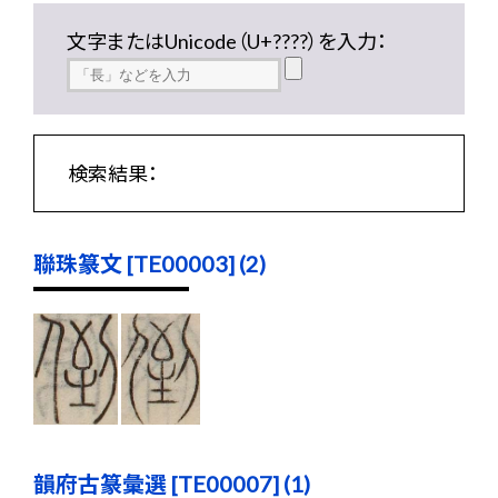
文字またはUnicode（U+????）を入力：
検索結果：
聯珠篆文 [TE00003] (2)
韻府古篆彙選 [TE00007] (1)