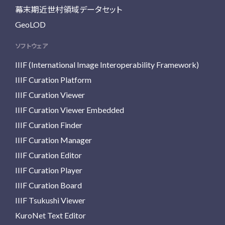
幕末期近世村領域データセット
GeoLOD
ソフトウェア
IIIF (International Image Interoperability Framework)
IIIF Curation Platform
IIIF Curation Viewer
IIIF Curation Viewer Embedded
IIIF Curation Finder
IIIF Curation Manager
IIIF Curation Editor
IIIF Curation Player
IIIF Curation Board
IIIF Tsukushi Viewer
KuroNet Text Editor