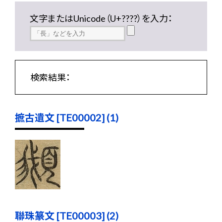
文字またはUnicode（U+????）を入力：
検索結果：
摭古遺文 [TE00002] (1)
聯珠篆文 [TE00003] (2)