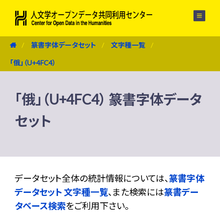
メニュー
篆書字体データセット
文字種一覧
「俄」（U+4FC4）
「俄」（U+4FC4） 篆書字体データ
セット
データセット全体の統計情報については、
篆書字体
データセット 文字種一覧
、また検索には
篆書デー
タベース検索
をご利用下さい。