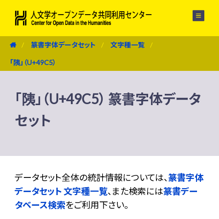
メニュー
篆書字体データセット
文字種一覧
「䧅」（U+49C5）
「䧅」（U+49C5） 篆書字体データ
セット
データセット全体の統計情報については、
篆書字体
データセット 文字種一覧
、また検索には
篆書デー
タベース検索
をご利用下さい。