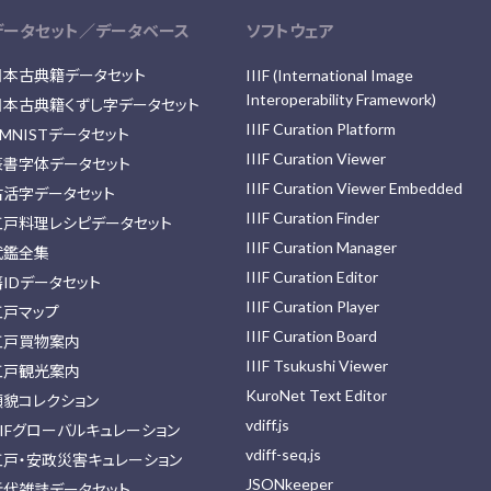
データセット／データベース
ソフトウェア
日本古典籍データセット
IIIF (International Image
Interoperability Framework)
日本古典籍くずし字データセット
IIIF Curation Platform
MNISTデータセット
IIIF Curation Viewer
篆書字体データセット
IIIF Curation Viewer Embedded
古活字データセット
IIIF Curation Finder
江戸料理レシピデータセット
IIIF Curation Manager
武鑑全集
IIIF Curation Editor
藩IDデータセット
IIIF Curation Player
江戸マップ
IIIF Curation Board
江戸買物案内
IIIF Tsukushi Viewer
江戸観光案内
KuroNet Text Editor
顔貌コレクション
vdiff.js
IIFグローバルキュレーション
vdiff-seq.js
江戸・安政災害キュレーション
JSONkeeper
近代雑誌データセット