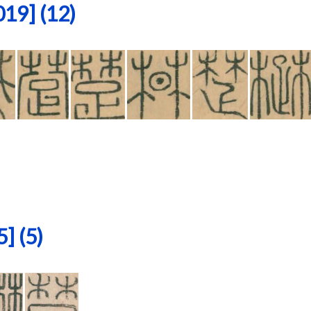
9] (12)
 (5)