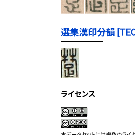
選集漢印分韻 [TE000
ライセンス
本データセットには複数のライセ