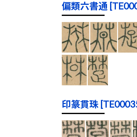
偏類六書通 [TE0001
印篆貫珠 [TE00035]