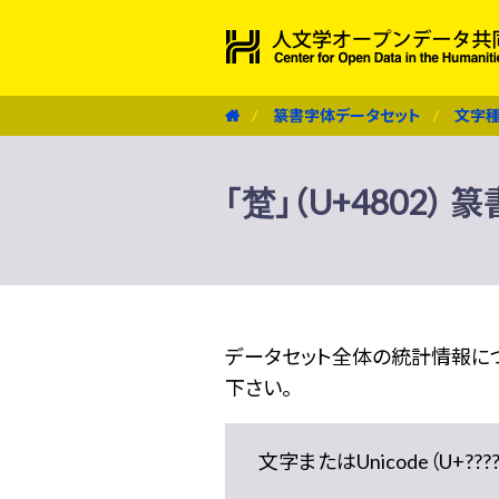
篆書字体データセット
文字
「䠂」（U+4802）
データセット全体の統計情報に
下さい。
文字またはUnicode（U+??