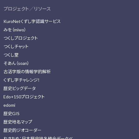
プロジェクト／リソース
KuroNetくずし字認識サービス
みを（miwo）
つくしプロジェクト
つくしチャット
つくし堂
そあん（soan）
古活字版の情報学的解析
くずし字チャレンジ！
歴史ビッグデータ
Edo+150プロジェクト
edomi
歴史GIS
歴史地名マップ
歴史的ジオコーダー
れきちめ：日本歴史地名統合データベ