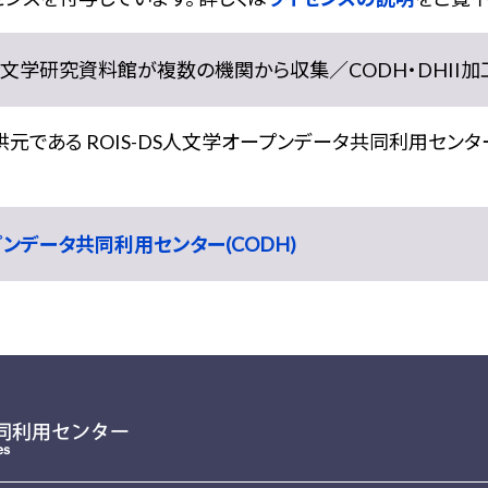
学研究資料館が複数の機関から収集／CODH・DHII加工） doi:
である ROIS-DS人文学オープンデータ共同利用センター
ープンデータ共同利用センター(CODH)