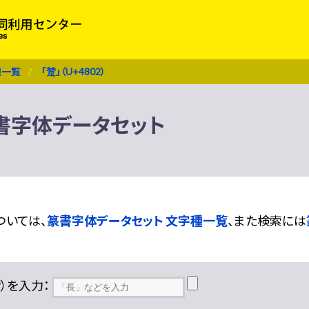
種一覧
「䠂」（U+4802）
 篆書字体データセット
ついては、
篆書字体データセット 文字種一覧
、また検索には
??）を入力：