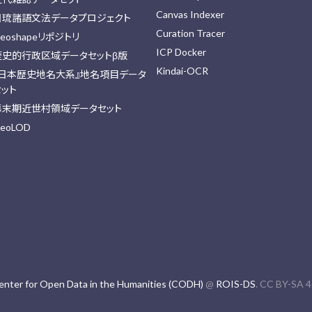
Canvas Indexer
日琉諸語文法データプロジェクト
Curation Tracer
eoshapeリポジトリ
ICP Docker
歴史的行政区域データセットβ版
Kindai-OCR
『日本歴史地名大系』地名項目データ
セット
幕末期近世村領域データセット
eoLOD
enter for Open Data in the Humanities (CODH)
@
ROIS-DS
. CC BY-SA 4.