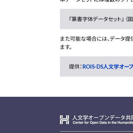
『篆書字体データセット』 （国文
また可能な場合には、データ提供元
ます。
提供：
ROIS-DS人文学オ