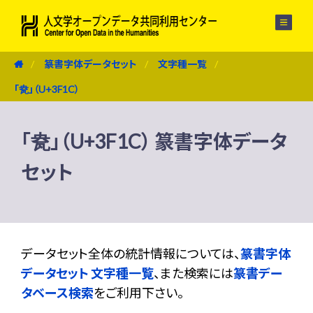
メニュー
篆書字体データセット
文字種一覧
「㼜」（U+3F1C）
「㼜」（U+3F1C） 篆書字体データ
セット
データセット全体の統計情報については、
篆書字体
データセット 文字種一覧
、また検索には
篆書デー
タベース検索
をご利用下さい。