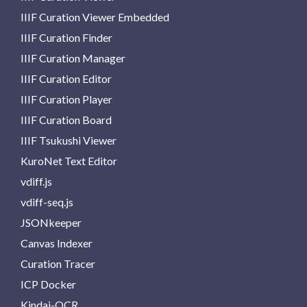
IIIF Curation Viewer Embedded
IIIF Curation Finder
IIIF Curation Manager
IIIF Curation Editor
IIIF Curation Player
IIIF Curation Board
IIIF Tsukushi Viewer
KuroNet Text Editor
vdiff.js
vdiff-seq.js
JSONkeeper
Canvas Indexer
Curation Tracer
ICP Docker
Kindai-OCR