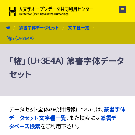
メニュー
篆書字体データセット
文字種一覧
「㹊」（U+3E4A）
「㹊」（U+3E4A） 篆書字体データ
セット
データセット全体の統計情報については、
篆書字体
データセット 文字種一覧
、また検索には
篆書デー
タベース検索
をご利用下さい。