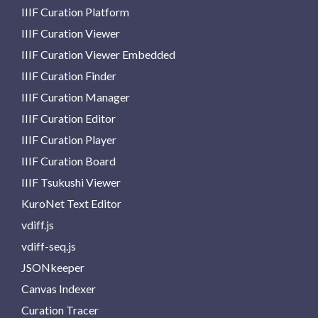
IIIF Curation Platform
IIIF Curation Viewer
IIIF Curation Viewer Embedded
IIIF Curation Finder
IIIF Curation Manager
IIIF Curation Editor
IIIF Curation Player
IIIF Curation Board
IIIF Tsukushi Viewer
KuroNet Text Editor
vdiff.js
vdiff-seq.js
JSONkeeper
Canvas Indexer
Curation Tracer