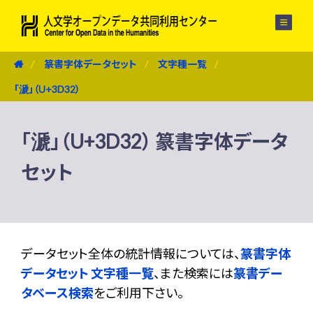
メニュー
篆書字体データセット
文字種一覧
「㴲」（U+3D32）
「㴲」（U+3D32） 篆書字体データ
セット
データセット全体の統計情報については、
篆書字体
データセット 文字種一覧
、また検索には
篆書デー
タベース検索
をご利用下さい。