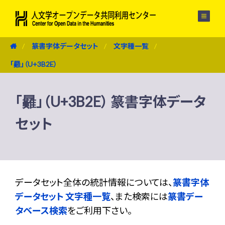
メニュー
篆書字体データセット
文字種一覧
「㬮」（U+3B2E）
「㬮」（U+3B2E） 篆書字体データ
セット
データセット全体の統計情報については、
篆書字体
データセット 文字種一覧
、また検索には
篆書デー
タベース検索
をご利用下さい。