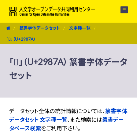
メニュー
篆書字体データセット
文字種一覧
「𩡺」（U+2987A）
「𩡺」（U+2987A） 篆書字体データ
セット
データセット全体の統計情報については、
篆書字体
データセット 文字種一覧
、また検索には
篆書デー
タベース検索
をご利用下さい。