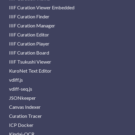
IIIF Curation Viewer Embedded
IIIF Curation Finder
IIIF Curation Manager
IIIF Curation Editor
IIIF Curation Player
IIIF Curation Board
IIIF Tsukushi Viewer
KuroNet Text Editor
vdiff.js
vdiff-seq.js
JSONkeeper
Canvas Indexer
Curation Tracer
ICP Docker
Kindai-OCR