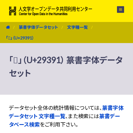
メニュー
篆書字体データセット
文字種一覧
「𩎑」（U+29391）
「𩎑」（U+29391） 篆書字体データ
セット
データセット全体の統計情報については、
篆書字体
データセット 文字種一覧
、また検索には
篆書デー
タベース検索
をご利用下さい。