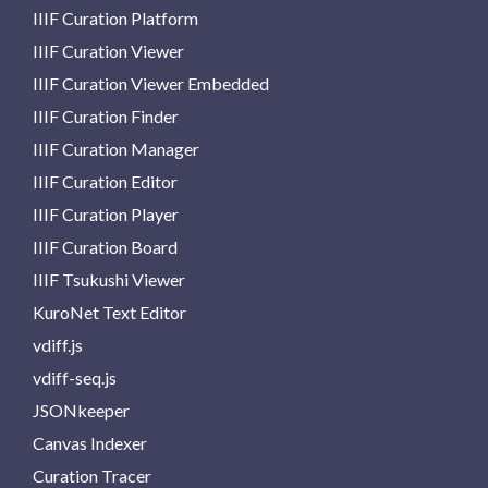
IIIF Curation Platform
IIIF Curation Viewer
IIIF Curation Viewer Embedded
IIIF Curation Finder
IIIF Curation Manager
IIIF Curation Editor
IIIF Curation Player
IIIF Curation Board
IIIF Tsukushi Viewer
KuroNet Text Editor
vdiff.js
vdiff-seq.js
JSONkeeper
Canvas Indexer
Curation Tracer