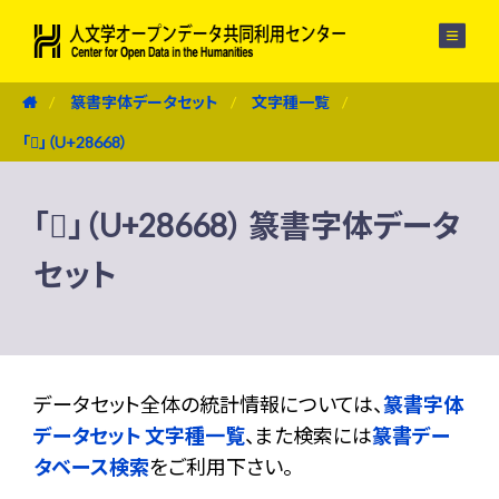
メニュー
篆書字体データセット
文字種一覧
「𨙨」（U+28668）
「𨙨」（U+28668） 篆書字体データ
セット
データセット全体の統計情報については、
篆書字体
データセット 文字種一覧
、また検索には
篆書デー
タベース検索
をご利用下さい。