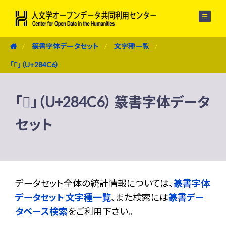
メニュー
篆書字体データセット
文字種一覧
「𨓆」（U+284C6）
「𨓆」（U+284C6） 篆書字体データ
セット
データセット全体の統計情報については、
篆書字体
データセット 文字種一覧
、また検索には
篆書デー
タベース検索
をご利用下さい。