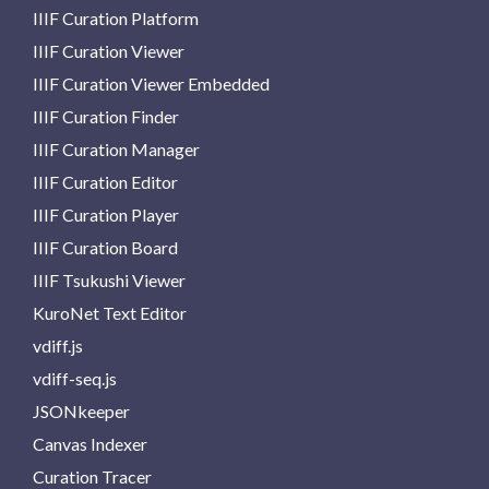
IIIF Curation Platform
IIIF Curation Viewer
IIIF Curation Viewer Embedded
IIIF Curation Finder
IIIF Curation Manager
IIIF Curation Editor
IIIF Curation Player
IIIF Curation Board
IIIF Tsukushi Viewer
KuroNet Text Editor
vdiff.js
vdiff-seq.js
JSONkeeper
Canvas Indexer
Curation Tracer