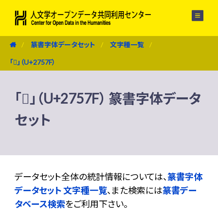
メニュー
篆書字体データセット
文字種一覧
「𧕿」（U+2757F）
「𧕿」（U+2757F） 篆書字体データ
セット
データセット全体の統計情報については、
篆書字体
データセット 文字種一覧
、また検索には
篆書デー
タベース検索
をご利用下さい。