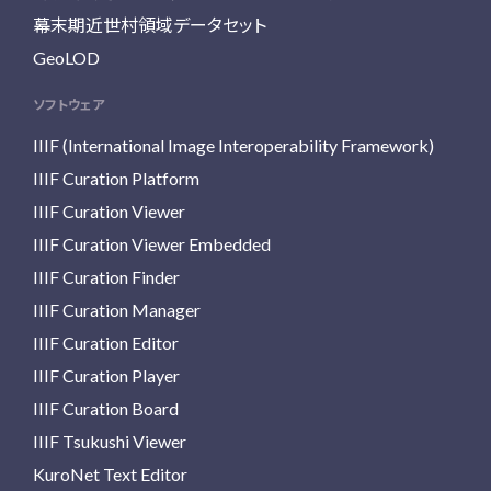
幕末期近世村領域データセット
GeoLOD
ソフトウェア
IIIF (International Image Interoperability Framework)
IIIF Curation Platform
IIIF Curation Viewer
IIIF Curation Viewer Embedded
IIIF Curation Finder
IIIF Curation Manager
IIIF Curation Editor
IIIF Curation Player
IIIF Curation Board
IIIF Tsukushi Viewer
KuroNet Text Editor