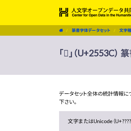
篆書字体データセット
文字
「𥔼」（U+2553
データセット全体の統計情報に
下さい。
文字またはUnicode（U+??