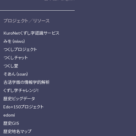
プロジェクト／リソース
KuroNetくずし字認識サービス
みを（miwo）
つくしプロジェクト
つくしチャット
つくし堂
そあん（soan）
古活字版の情報学的解析
くずし字チャレンジ！
歴史ビッグデータ
Edo+150プロジェクト
edomi
歴史GIS
歴史地名マップ