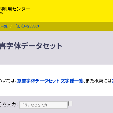
種一覧
「𥔼」（U+2553C）
C） 篆書字体データセット
ついては、
篆書字体データセット 文字種一覧
、また検索には
??）を入力：