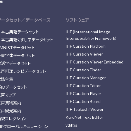
データセット／データベース
ソフトウェア
日本古典籍データセット
IIIF (International Image
Interoperability Framework)
日本古典籍くずし字データセット
IIIF Curation Platform
MNISTデータセット
IIIF Curation Viewer
篆書字体データセット
IIIF Curation Viewer Embedded
古活字データセット
IIIF Curation Finder
江戸料理レシピデータセット
IIIF Curation Manager
武鑑全集
IIIF Curation Editor
藩IDデータセット
IIIF Curation Player
江戸マップ
IIIF Curation Board
江戸買物案内
IIIF Tsukushi Viewer
江戸観光案内
KuroNet Text Editor
顔貌コレクション
vdiff.js
IIFグローバルキュレーション