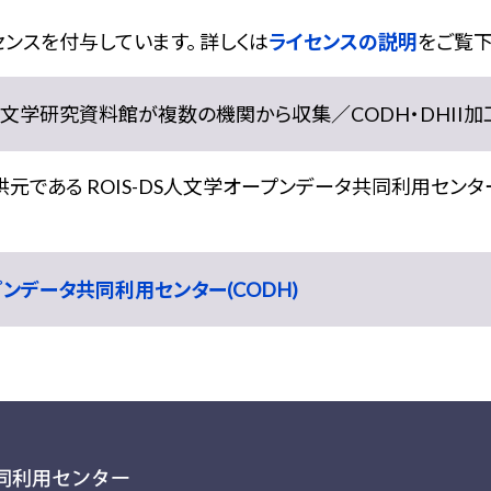
ンスを付与しています。 詳しくは
ライセンスの説明
をご覧下
学研究資料館が複数の機関から収集／CODH・DHII加工） doi:
である ROIS-DS人文学オープンデータ共同利用センター
ープンデータ共同利用センター(CODH)