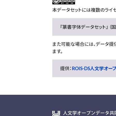
本データセットには複数のライセ
『篆書字体データセット』 （国文
また可能な場合には、データ提供元
ます。
提供：
ROIS-DS人文学オ