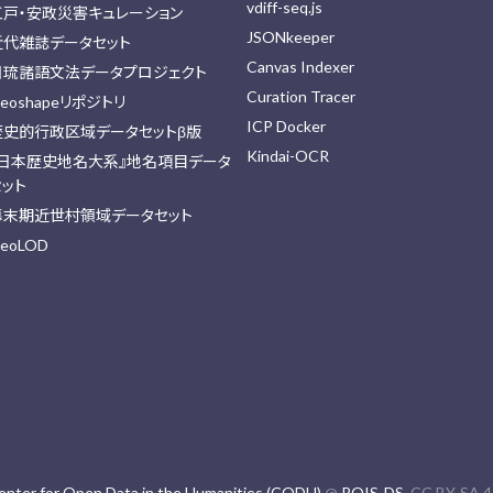
vdiff-seq.js
江戸・安政災害キュレーション
JSONkeeper
近代雑誌データセット
Canvas Indexer
日琉諸語文法データプロジェクト
Curation Tracer
eoshapeリポジトリ
ICP Docker
歴史的行政区域データセットβ版
Kindai-OCR
『日本歴史地名大系』地名項目データ
セット
幕末期近世村領域データセット
eoLOD
enter for Open Data in the Humanities (CODH)
@
ROIS-DS
. CC BY-SA 4.