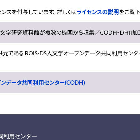
ンスを付与しています。 詳しくは
ライセンスの説明
をご覧下
学研究資料館が複数の機関から収集／CODH・DHII加工） doi:
である ROIS-DS人文学オープンデータ共同利用センター
ープンデータ共同利用センター(CODH)