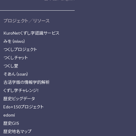
プロジェクト／リソース
KuroNetくずし字認識サービス
みを（miwo）
つくしプロジェクト
つくしチャット
つくし堂
そあん（soan）
古活字版の情報学的解析
くずし字チャレンジ！
歴史ビッグデータ
Edo+150プロジェクト
edomi
歴史GIS
歴史地名マップ