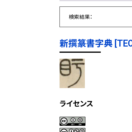
検索結果：
新撰篆書字典 [TE000
ライセンス