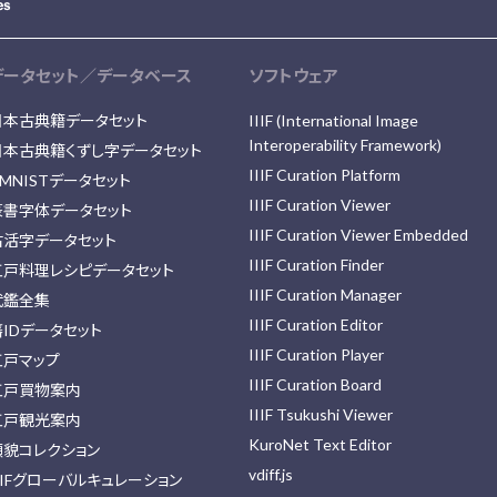
データセット／データベース
ソフトウェア
日本古典籍データセット
IIIF (International Image
Interoperability Framework)
日本古典籍くずし字データセット
IIIF Curation Platform
MNISTデータセット
IIIF Curation Viewer
篆書字体データセット
IIIF Curation Viewer Embedded
古活字データセット
IIIF Curation Finder
江戸料理レシピデータセット
IIIF Curation Manager
武鑑全集
IIIF Curation Editor
藩IDデータセット
IIIF Curation Player
江戸マップ
IIIF Curation Board
江戸買物案内
IIIF Tsukushi Viewer
江戸観光案内
KuroNet Text Editor
顔貌コレクション
vdiff.js
IIFグローバルキュレーション