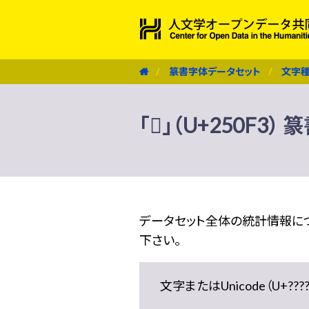
篆書字体データセット
文字
「𥃳」（U+250F3
データセット全体の統計情報に
下さい。
文字またはUnicode（U+??