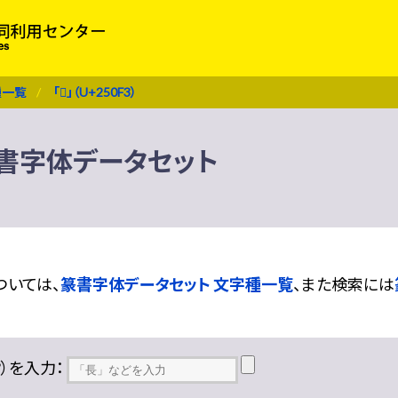
種一覧
「𥃳」（U+250F3）
） 篆書字体データセット
ついては、
篆書字体データセット 文字種一覧
、また検索には
??）を入力：