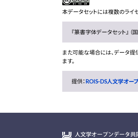
本データセットには複数のライセ
『篆書字体データセット』 （国文
また可能な場合には、データ提供元
ます。
提供：
ROIS-DS人文学オ