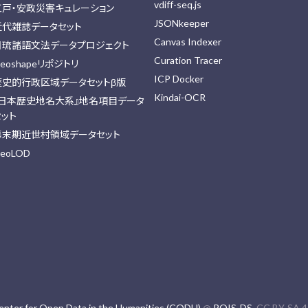
vdiff-seq.js
江戸・安政災害キュレーション
JSONkeeper
近代雑誌データセット
Canvas Indexer
日琉諸語文法データプロジェクト
Curation Tracer
eoshapeリポジトリ
ICP Docker
歴史的行政区域データセットβ版
Kindai-OCR
『日本歴史地名大系』地名項目データ
セット
幕末期近世村領域データセット
eoLOD
enter for Open Data in the Humanities (CODH)
@
ROIS-DS
. CC BY-SA 4.