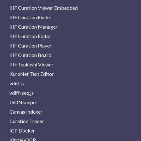
IIIF Curation Viewer Embedded
IIIF Curation Finder
IIIF Curation Manager
IIIF Curation Editor
IIIF Curation Player
IIIF Curation Board
IIIF Tsukushi Viewer
KuroNet Text Editor
vdiff.js
vdiff-seq.js
JSONkeeper
Canvas Indexer
Curation Tracer
ICP Docker
Kindai-OCR