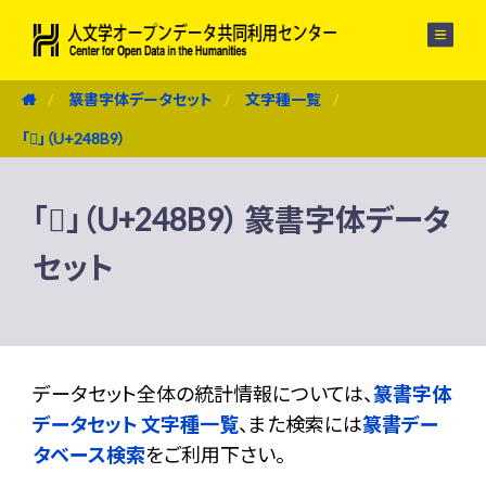
メニュー
篆書字体データセット
文字種一覧
「𤢹」（U+248B9）
「𤢹」（U+248B9） 篆書字体データ
セット
データセット全体の統計情報については、
篆書字体
データセット 文字種一覧
、また検索には
篆書デー
タベース検索
をご利用下さい。