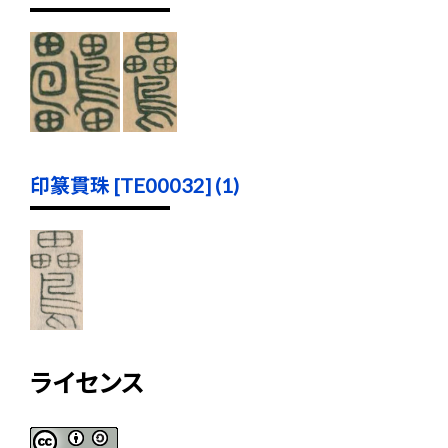
印篆貫珠 [TE00032] (1)
ライセンス